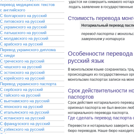
удастся ни совершить никакого нотар
перевод медицинских текстов
подать заявление в государственные о
с английского
С болгарского на русский
Стоимость перевода монг
С литовского на русский
Нотариальный перевод паспо
С украинского на русский
С латышского на русский
перевод паспорта с монгольск
С молдавского на русский
заверением у нотариуса
С арабского на русский
Перевод украинского диплома
Особенности перевода 
С хинди
русский язык
С греческого на русский
С чешского на русский
В монгольском языке сохранилась тра
С эстонского на русский
происходящих из государственных орг
С корейского на русский
монгольских паспортах записи на мон
Перевод украинского паспорта
Срок действительности н
С сербского на русский
С тайского на русский
паспортов
С вьетнамского на русский
Срок действия нотариального перевод
С японского на русский
оригинал паспорта не был внесен лю
С итальянского на русский
нотариального перевода паспорта.
Где сделать перевод паспорта 
С испанского на русский
С французского на русский
Перевести и нотариально заверить мо
С узбекского на русский
бюро переводов. Наше бюро находится 