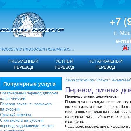
+7 (
г. Мос
e-mai
Через нас приходит понимание...
ПИСЬМЕННЫЙ
УСТНЫЙ
НОТАРИАЛЬНЫЙ
ПЕРЕВОД
ПЕРЕВОД
ПЕРЕВОД
Бюро переводов
/
Услуги
/
Письменный
Популярные услуги
Перевод личных до
Нотариальный перевод диплома
Перевод личных документов.
на английский
Перевод личных документов – это вид
Перевод печати с казахского
виз для туристических поездок, обрет
на русский
иностранных граждан на территории з
Срочный перевод
наличия стажа за рубежом и т.д. и т. 
С китайского на русский
и ежечасно.
перевод медицинских текстов
Чаще всего перевод личных документо
с английского