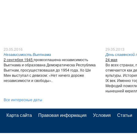
23.05.2016
29.05.2013
Независимость Вьетнама
День славянской
2 сентября 1945
провозглашена независимость
24 мая
Вьетнама и образована Демократическа Республика
Во всех странах,
Вьетнам, просуществовашая до 1954 года. Хо Ши
отмечается как д
Мин выступал с девизом: «Нет ничего дороже
культуры. Истори
независимости и свободы».
IX век. Именно то
Мефодий помогли 
нынешней кирилл
Все интересные даты
Карта сайта
Правовая информация
Условия
Статьи