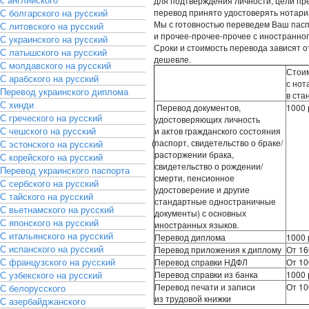
для подтверждения личности, цели пр
С болгарского на русский
перевод принято удостоверять нотари
Мы с готовностью переведем Ваш пасп
С литовского на русский
и прочее-прочее-прочее с иностранног
С украинского на русский
Сроки и стоимость перевода зависят о
С латышского на русский
дешевле.
С молдавского на русский
Стои
С арабского на русский
с но
Перевод украинского диплома
в ста
С хинди
Перевод документов,
1000 
С греческого на русский
удостоверяющих личность
С чешского на русский
и актов гражданского состояния
(
паспорт, свидетельство о браке/
С эстонского на русский
расторжении брака,
С корейского на русский
свидетельство о рождении/
Перевод украинского паспорта
смерти, пенсионное
С сербского на русский
удостоверение и другие
С тайского на русский
стандартные одностраничные
С вьетнамского на русский
документы) с основных
С японского на русский
иностранных языков.
С итальянского на русский
Перевод диплома
1000 
С испанского на русский
Перевод приложения к диплому
От 16
С французского на русский
Перевод справки НДФЛ
От 10
С узбекского на русский
Перевод справки из банка
1000 
Перевод печати и записи
От 10
С белорусского
из трудовой книжки
С азербайджанского