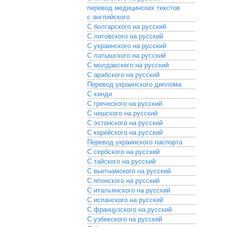
перевод медицинских текстов
с английского
С болгарского на русский
С литовского на русский
С украинского на русский
С латышского на русский
С молдавского на русский
С арабского на русский
Перевод украинского диплома
С хинди
С греческого на русский
С чешского на русский
С эстонского на русский
С корейского на русский
Перевод украинского паспорта
С сербского на русский
С тайского на русский
С вьетнамского на русский
С японского на русский
С итальянского на русский
С испанского на русский
С французского на русский
С узбекского на русский