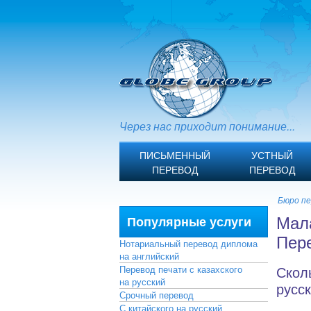
Через нас приходит понимание...
ПИСЬМЕННЫЙ
УСТНЫЙ
ПЕРЕВОД
ПЕРЕВОД
Бюро пе
Мал
Популярные услуги
Пере
Нотариальный перевод диплома
на английский
Скол
Перевод печати с казахского
на русский
русс
Срочный перевод
С китайского на русский