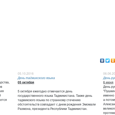
05.10.2016
06.06.2
День таджикского языка
День ру
рства,
05 октября
6 июня
ов
День ру
ния
"Пушкин
5 октября ежегодно отмечается день
О
именно 
государственного языка Таджикистана. Также день
ается
а потом
таджикского языка по странному стечению
Алексан
обстоятельств совпадает с днем рождения Эмомали
великог
Рахмона
, президента Республики Таджикистан.
протяже