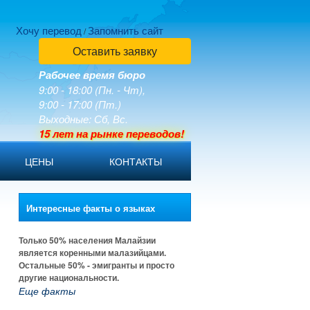
Хочу перевод
Запомнить сайт
/
Оставить заявку
Рабочее время бюро
9:00 - 18:00 (Пн. - Чт),
9:00 - 17:00 (Пт.)
Выходные: Сб, Вс.
15 лет на рынке переводов!
ЦЕНЫ
КОНТАКТЫ
Интересные факты о языках
Только 50% населения Малайзии
является коренными малазийцами.
Остальные 50% - эмигранты и просто
другие национальности.
Еще факты