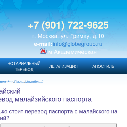
+7 (901) 722-9625
г. Москва, ул. Гримау, д.10
e-mail:
info@globegroup.ru
м.Академическая
НОТАРИАЛЬНЫЙ
ЛЕГАЛИЗАЦИЯ
АПОСТИЛЬ
ПЕРЕВОД
реводов
/
Языки
/
Малайский
айский
вод малайзийского паспорта
ько стоит перевод паспорта с малайского на
кий?