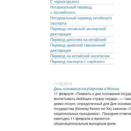
С черногорского
Нотариальный перевод
с боснийского
Нотариальный перевод китайского
паспорта
Перевод литовской экспортной
декларации
Перевод диплома на китайский
Перевод арабской таможенной
декларации
Перевод на китайский носителем
Перевод паспорта с сербского
11.02.2013
День основания государства в Японии
11 февраля «Помнить о дне основания госуда
воспитывать любящее страну сердце» — так
девиз-лозунг, определенный для Дня основа
государства (Кенкоку Кинен-но Хи) законом «
национальных праздниках». Праздник отмеч
ежегодно 11 февраля и является
общенациональным выходным днем.