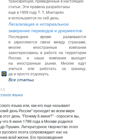
транскрипции, приведенные в настоящей
статье. Эти правила разработаны
еще в 1959 году Т. Т. Мхитарян
и используются по сей день.
Легализация и нотариальное
заверение переводов и документов
Последнее время развиваются
и укрепляются связи между странами,
многие иностранные компании
заинтересованы в работе на территории
России, и наши компании выходят
на иностранные рынки. Многие едут
учиться или работать за границу,
да и просто отдохнуть.
Все статьи
013
сского языка
сского языка или, как его еще называют
ский день России" проходит во всем мире
в этот день. "Почему 6 июня?" - спросите вы,
у что 6 июня 1799 года в Москве родился
др Пушкин. Литературное творчество этого
о русского поэта сопровождает нас на
нии всей жизни. Его произведения