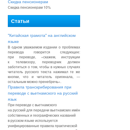
Скидка пенсионерам
Скидка пенсионерам 10%
Статьи
"Китайская грамота" на английском
языке
В одном уважаемом издании о проблемах
перевода говорится следующее:
при переводе,
«
скажем, инструкции
к телевизору, переводчик должен
заботиться о том, чтобы в нужных случаях
читатель русского текста нажимал те же
кнопки, что и читатель оригинала, —
остальным можно пренебречь».
Правила транскрибирования при
переводе с вьетнамского на русский
язык
При
переводе с вьетнамского
на русский
для передачи вьетнамских имён
собственных и геограифческих названий
в русском языке используется
унифицированные правила практической