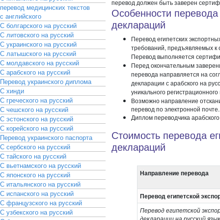
перевод должен быть заверен сертиф
перевод медицинских текстов
Особенности перевода
с английского
деклараций
С болгарского на русский
С литовского на русский
Перевод египетских экспортны
С украинского на русский
требований, предъявляемых к
С латышского на русский
Перевод выполняется сертифи
С молдавского на русский
Перед окончательным заверен
С арабского на русский
перевода направляется на сог
Перевод украинского диплома
декларации с арабского на рус
С хинди
уникального регистрационного
С греческого на русский
Возможно направление отскани
С чешского на русский
перевод по электронной почте.
Диплом переводчика арабского
С эстонского на русский
С корейского на русский
Стоимость перевода ег
Перевод украинского паспорта
деклараций
С сербского на русский
С тайского на русский
С вьетнамского на русский
Направление перевода
С японского на русский
С итальянского на русский
С испанского на русский
Перевод египетской экспо
С французского на русский
Перевод египетской экспо
С узбекского на русский
декларации на русский язык