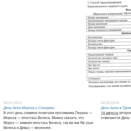
30.01.2013
04.05.2016
День деда Мороза и Снегурки
День дыни в Тур
В этот день славяне почитали противника Перуна —
14 августа
(второе
Мороза — ипостась Велеса. Можно сказать, что
отмечается День
Мороз — зимняя ипостась Велеса, так же как Яр (сын
Велеса и Дивы) — весенняя.