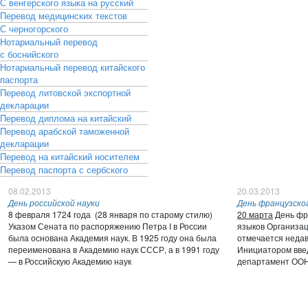
С венгерского языка на русский
Перевод медицинских текстов
С черногорского
Нотариальный перевод
с боснийского
Нотариальный перевод китайского
паспорта
Перевод литовской экспортной
декларации
Перевод диплома на китайский
Перевод арабской таможенной
декларации
Перевод на китайский носителем
Перевод паспорта с сербского
08.02.2013
20.03.2013
День российской науки
День французско
8 февраля 1724 года (28 января по старому стилю)
20 марта
День фра
Указом Сената по распоряжению Петра I в России
языков Организа
была основана Академия наук. В 1925 году она была
отмечается недав
переименована в Академию наук СССР, а в 1991 году
Инициатором введ
— в Российскую Академию наук
департамент ООН