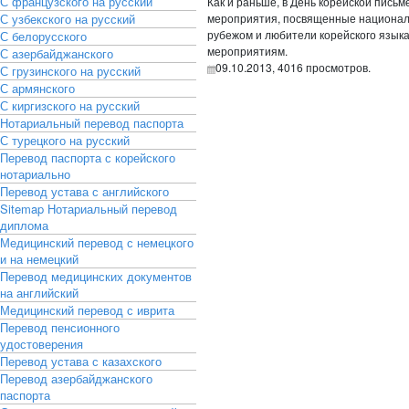
С французского на русский
Как и раньше, в День корейской пис
С узбекского на русский
мероприятия, посвященные националь
рубежом и любители корейского язык
С белорусского
мероприятиям.
С азербайджанского
09.10.2013,
4016
просмотров.
С грузинского на русский
С армянского
С киргизского на русский
Нотариальный перевод паспорта
С турецкого на русский
Перевод паспорта с корейского
нотариально
Перевод устава с английского
Sitemap
Нотариальный перевод
диплома
Медицинский перевод с немецкого
и на немецкий
Перевод медицинских документов
на английский
Медицинский перевод с иврита
Перевод пенсионного
удостоверения
Перевод устава с казахского
Перевод азербайджанского
паспорта