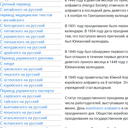
Срочный перевод
алфавита (Hangul Society) отмечало 
С китайского на русский
алфавита в последний день девятого 
перевод медицинских текстов
с 4 ноября по Григорианскому календ
с английского
С болгарского на русский
В 1931 году празднование было перен
С литовского на русский
календарю. В 1934 году дата праздник
С украинского на русский
тем, что поступало много претензий, 
был Юлианский календарь.
С латышского на русский
С молдавского на русский
В 1940 году был обнаружен первоист
С арабского на русский
был оглашен в течении первых десяти
Перевод украинского диплома
девятого лунного месяца в 1446 году 
С хинди
Юлианскому календарю.
С греческого на русский
С чешского на русский
В 1945 году правительство Южной Ко
С эстонского на русский
корейского алфавита на 9 октября. Эт
С корейского на русский
учреждений стал выходным.
Перевод украинского паспорта
С сербского на русский
Статус государственного праздника д
С тайского на русский
числа работодателей, выступавших пр
С вьетнамского на русский
менее, День
корейского алфавита
и се
С японского на русский
праздничного дня. Общество корейск
С итальянского на русский
празднования на государственном уро
С испанского на русский