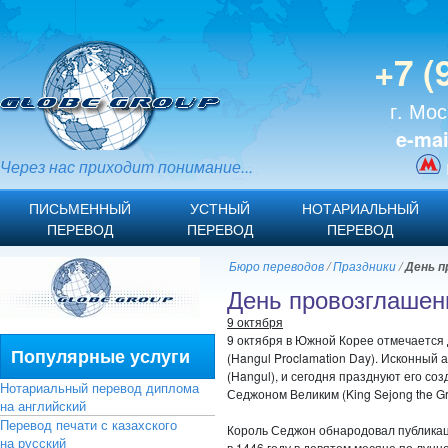
+7 (
г. Мос
e-mai
Через нас приходит понимание...
ПИСЬМЕННЫЙ
УСТНЫЙ
НОТАРИАЛЬНЫЙ
ПЕРЕВОД
ПЕРЕВОД
ПЕРЕВОД
Бюро переводов
/
Праздники
/
День п
День провозглашен
9 октября
9 октября в Южной Корее отмечается
Популярные услуги
(Hangul Proclamation Day). Исконный
(Hangul), и сегодня празднуют его со
Нотариальный перевод диплома
Седжоном Великим (King Sejong the Gr
на английский
Перевод печати с казахского
Король Седжон обнародовал публикац
на русский
в 1446 году в девятом месяце по лунн