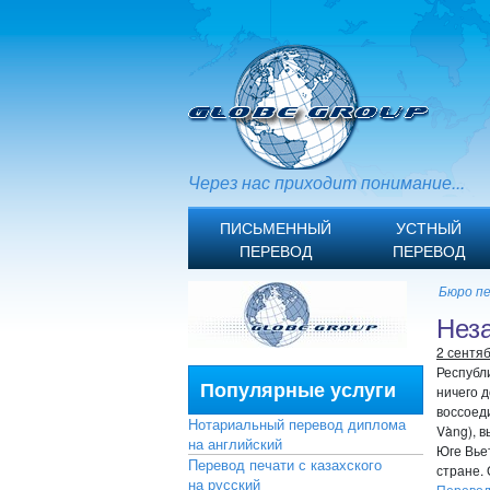
Через нас приходит понимание...
ПИСЬМЕННЫЙ
УСТНЫЙ
ПЕРЕВОД
ПЕРЕВОД
Бюро п
Нез
2 сентя
Республ
Популярные услуги
ничего 
воссоед
Нотариальный перевод диплома
Vàng), 
на английский
Юге Вьет
Перевод печати с казахского
стране. 
на русский
Перевод