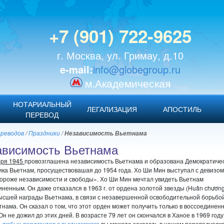
+7 (901) 722-9625
г. Москва, ул. Гримау, д.10
e-mail:
info@globegroup.ru
м.Академическая
НОТАРИАЛЬНЫЙ
ЛЕГАЛИЗАЦИЯ
АПОСТИЛЬ
ПЕРЕВОД
ереводов
/
Праздники
/
Независимость Вьетнама
ависимость Вьетнама
бря 1945
провозглашена независимость Вьетнама и образована Демократиче
ика Вьетнам, просуществовашая до 1954 года. Хо Ши Мин выступал с девизом
дороже независимости и свободы». Хо Ши Мин мечтал увидеть Вьетнам
иненным. Он даже отказался в 1963 г. от ордена золотой звезды (Huân chươn
высшей награды Вьетнама, в связи с незавершенной освободительной борьбо
нама. Он сказал о том, что этот орден может получить только в воссоединен
Он не дожил до этих дней. В возрасте 79 лет он скончался в Ханое в 1969 году
 любых документов с вьетнамского
вы можете заказать в нашем переводческ