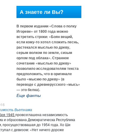
А знаете ли Вы?
В первом издании «Слова о полку
Игореве» от 1800 года можно
встретить строки: «Боян вещий,
если кому-то хотел сложить песнь,
растекался мыслью по древу,
серым волком по земле, сизым
орлом под облака». Странное
сочетание «мыслью по древу»
позволило исследователям текста
предположить, что в оригинале
было «мысию по древу» (в
переводе с древнерусского «мысь»
— это белка).
Еще факты
016
симость Вьетнама
бря 1945
провозглашена независимость
а и образована Демократическа Республика
, просуществовашая до 1954 года. Хо Ши
тупал с девизом: «Нет ничего дороже