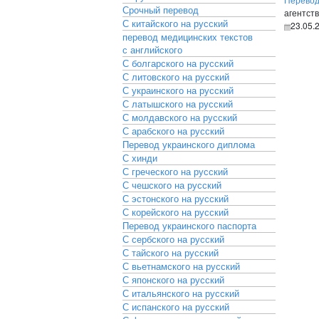
Срочный перевод
агентств
С китайского на русский
23.05.
перевод медицинских текстов
с английского
С болгарского на русский
С литовского на русский
С украинского на русский
С латышского на русский
С молдавского на русский
С арабского на русский
Перевод украинского диплома
С хинди
С греческого на русский
С чешского на русский
С эстонского на русский
С корейского на русский
Перевод украинского паспорта
С сербского на русский
С тайского на русский
С вьетнамского на русский
С японского на русский
С итальянского на русский
С испанского на русский