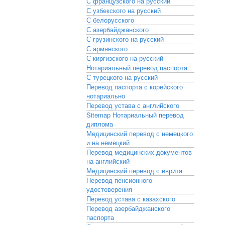
С французского на русский
С узбекского на русский
С белорусского
С азербайджанского
С грузинского на русский
С армянского
С киргизского на русский
Нотариальный перевод паспорта
С турецкого на русский
Перевод паспорта с корейского
нотариально
Перевод устава с английского
Sitemap
Нотариальный перевод
диплома
Медицинский перевод с немецкого
и на немецкий
Перевод медицинских документов
на английский
Медицинский перевод с иврита
Перевод пенсионного
удостоверения
Перевод устава с казахского
Перевод азербайджанского
паспорта