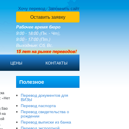
Хочу перевод
Запомнить сайт
/
Оставить заявку
Рабочее время бюро
9:00 - 18:00 (Пн. - Чт),
9:00 - 17:00 (Пт.)
Выходные: Сб, Вс.
15 лет на рынке переводов!
ЦЕНЫ
КОНТАКТЫ
Полезное
ска
Перевод документов для
: «Нет
ВИЗЫ
Перевод паспорта
g Sao
Перевод свидетельства о
й на
рождении
ной
Перевод выписки из банка
.
Перевод экспортной
ом