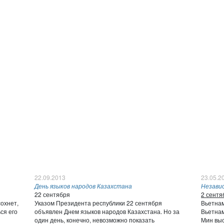
22.09.2013
23.05.2
День языков народов Казахстана
Незави
22 сентября
2 сентя
сохнет,
Указом Президента республики 22 сентября
Вьетнам
ся его
объявлен Днем языков народов Казахстана. Но за
Вьетнам
один день, конечно, невозможно показать
Мин выс