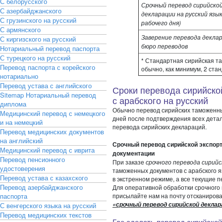
С белорусского
Срочный перевод сирийско
С азербайджанского
декларации на русский язык
С грузинского на русский
рабочего дня)
С армянского
Заверение перевода декла
С киргизского на русский
бюро переводов
Нотариальный перевод паспорта
С турецкого на русский
* Стандартная сирийская т
Перевод паспорта с корейского
обычно, как минимум, 2 ста
нотариально
Перевод устава с английского
Сроки перевода сирийско
Sitemap
Нотариальный перевод
с арабского на русский
диплома
Обычно перевод сирийских таможенны
Медицинский перевод с немецкого
дней после подтверждения всех дета
и на немецкий
перевода сирийских деклараций.
Перевод медицинских документов
на английский
Срочный перевод сирийской экспорт
Медицинский перевод с иврита
документации
Перевод пенсионного
При заказе
срочного перевода сирий
удостоверения
таможенных документов с арабского я
Перевод устава с казахского
в экстренном режиме, а все текущие 
Перевод азербайджанского
Для оперативной обработки срочного
паспорта
присылайте нам на почту отсканирова
«срочный перевод
сирийской деклар
С венгерского языка на русский
Перевод медицинских текстов
Где сделать перевод сирийско