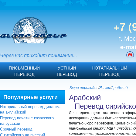
+7 (
г. Мос
e-mai
Через нас приходит понимание...
ПИСЬМЕННЫЙ
УСТНЫЙ
НОТАРИАЛЬНЫЙ
ПЕРЕВОД
ПЕРЕВОД
ПЕРЕВОД
Бюро переводов
/
Языки
/
Арабский
Арабский
Популярные услуги
Перевод сирийско
Нотариальный перевод диплома
на английский
Для надлежащего таможенного оформл
Перевод печати с казахского
декларации должны быть
переведены 
на русский
печатью бюро переводов. Кроме сири
таможенные книжки МДП, инвойсы, с
Срочный перевод
коносаменты, упаковочные листы,
С китайского на русский