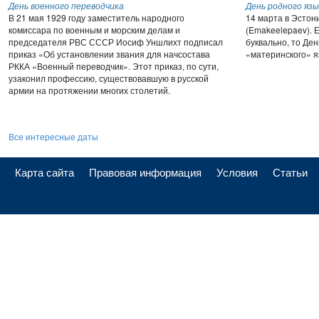
День военного переводчика
День родного язы
В 21 мая 1929 году заместитель народного
14 марта в Эстон
комиссара по военным и морским делам и
(Emakeelepaev). 
председателя РВС СССР Иосиф Уншлихт подписал
буквально, то Де
приказ «Об установлении звания для начсостава
«материнского» я
РККА «Военный переводчик». Этот приказ, по сути,
узаконил профессию, существовавшую в русской
армии на протяжении многих столетий.
Все интересные даты
Карта сайта
Правовая информация
Условия
Статьи