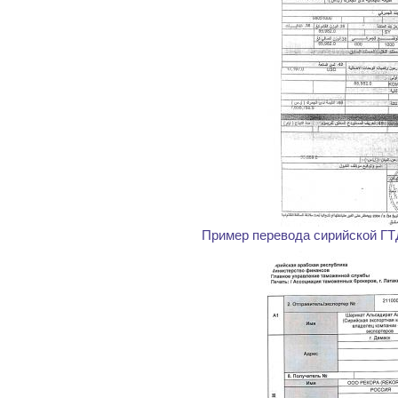
Пример перевода сирийской ГТД