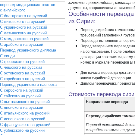
качества, происхождения, санитарн
перевод медицинских текстов
документы, запрашиваемые таможней 
с английского
Особенности перевода
С болгарского на русский
из Сирии:
С литовского на русский
С украинского на русский
Перевод сирийских таможенных
С латышского на русский
требований заполнения грузо
С молдавского на русский
Переводы выполняются сертиф
С арабского на русский
Перед заверением переведенн
Перевод украинского диплома
на согласование. После одобр
С хинди
декларации заверяется, и ему
С греческого на русский
номер в журнале переводов БП
С чешского на русский
Для начала перевода достаточ
С эстонского на русский
копию сирийской декларации.
С корейского на русский
Диплом переводчика предостав
Перевод украинского паспорта
С сербского на русский
Стоимость перевода сири
С тайского на русский
С вьетнамского на русский
Направление перевода
С японского на русский
С итальянского на русский
Перевод сирийских тамож
С испанского на русский
С французского на русский
Перевод таможенной декл
с сирийского языка на русс
С узбекского на русский